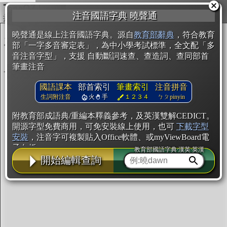
複製
注音國語字典 曉聲通
開始編輯
曉聲通是線上注音國語字典。源自
教育部辭典
，符合教育
部「一字多音審定表」，為中小學考試標準，全文配「多
音注音字型」，支援 自動斷詞速查、查造詞、查同部首
筆畫注音
國語課本
部首索引
筆畫索引
注音拼音
生詞附注音
火
手
１２３４
ㄅㄆpinyin
附教育部成語典/重編本釋義參考，及英漢雙解CEDICT。
開源字型免費商用，可免安裝線上使用，也可
下載字型
安裝
，注音字可複製貼入Office軟體、或myViewBoard電
子白板。
教育部國語字典·漢英·英漢
開始編輯查詢
辭典使用方法
注音IVS字型編輯器