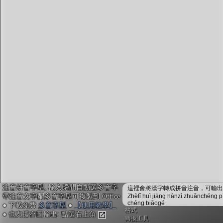
字型下載
排版格式匯出
國語課本生詞
中文檢定分級
兩岸發音差異
匯出表格
注音拼音字型, 輸入瞬間自動選多音字
這裡會將漢字轉成拼音注音，可輸出成
帶注音文字配多音字型可複製到 Office
Zhèlǐ huì jiāng hànzì zhuǎnchéng p
chéng biǎogé
● 下載免費
多音字型
●
【使用教學】
格式
● 也支援存圖輸出: 點選右上角
轉換工具