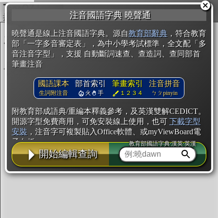
複製
注音國語字典 曉聲通
開始編輯
曉聲通是線上注音國語字典。源自
教育部辭典
，符合教育
部「一字多音審定表」，為中小學考試標準，全文配「多
音注音字型」，支援 自動斷詞速查、查造詞、查同部首
筆畫注音
國語課本
部首索引
筆畫索引
注音拼音
生詞附注音
火
手
１２３４
ㄅㄆpinyin
附教育部成語典/重編本釋義參考，及英漢雙解CEDICT。
開源字型免費商用，可免安裝線上使用，也可
下載字型
安裝
，注音字可複製貼入Office軟體、或myViewBoard電
子白板。
教育部國語字典·漢英·英漢
開始編輯查詢
辭典使用方法
注音IVS字型編輯器