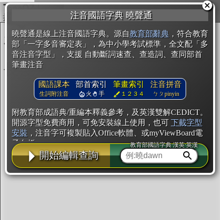
複製
注音國語字典 曉聲通
開始編輯
曉聲通是線上注音國語字典。源自
教育部辭典
，符合教育
部「一字多音審定表」，為中小學考試標準，全文配「多
音注音字型」，支援 自動斷詞速查、查造詞、查同部首
筆畫注音
國語課本
部首索引
筆畫索引
注音拼音
生詞附注音
火
手
１２３４
ㄅㄆpinyin
附教育部成語典/重編本釋義參考，及英漢雙解CEDICT。
開源字型免費商用，可免安裝線上使用，也可
下載字型
安裝
，注音字可複製貼入Office軟體、或myViewBoard電
子白板。
教育部國語字典·漢英·英漢
開始編輯查詢
辭典使用方法
注音IVS字型編輯器