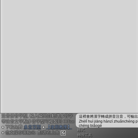
字型下載
排版格式匯出
國語課本生詞
中文檢定分級
兩岸發音差異
匯出表格
注音拼音字型, 輸入瞬間自動選多音字
這裡會將漢字轉成拼音注音，可輸出成
帶注音文字配多音字型可複製到 Office
Zhèlǐ huì jiāng hànzì zhuǎnchéng p
chéng biǎogé
● 下載免費
多音字型
●
【使用教學】
格式
● 也支援存圖輸出: 點選右上角
轉換工具