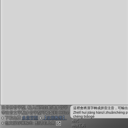
字型下載
排版格式匯出
國語課本生詞
中文檢定分級
兩岸發音差異
匯出表格
注音拼音字型, 輸入瞬間自動選多音字
這裡會將漢字轉成拼音注音，可輸出成
帶注音文字配多音字型可複製到 Office
Zhèlǐ huì jiāng hànzì zhuǎnchéng p
chéng biǎogé
● 下載免費
多音字型
●
【使用教學】
格式
● 也支援存圖輸出: 點選右上角
轉換工具