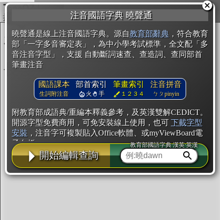
複製
注音國語字典 曉聲通
開始編輯
曉聲通是線上注音國語字典。源自
教育部辭典
，符合教育
部「一字多音審定表」，為中小學考試標準，全文配「多
音注音字型」，支援 自動斷詞速查、查造詞、查同部首
筆畫注音
國語課本
部首索引
筆畫索引
注音拼音
生詞附注音
火
手
１２３４
ㄅㄆpinyin
附教育部成語典/重編本釋義參考，及英漢雙解CEDICT。
開源字型免費商用，可免安裝線上使用，也可
下載字型
安裝
，注音字可複製貼入Office軟體、或myViewBoard電
子白板。
教育部國語字典·漢英·英漢
開始編輯查詢
辭典使用方法
注音IVS字型編輯器