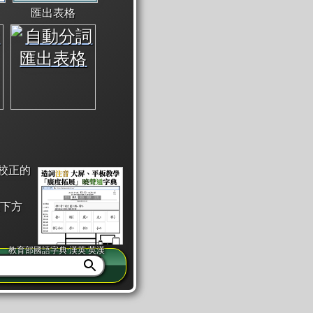
匯出表格
校正的
下方
教育部國語字典·漢英·英漢
同注音」或「同筆畫」。
查詢」此字詞的解釋，不