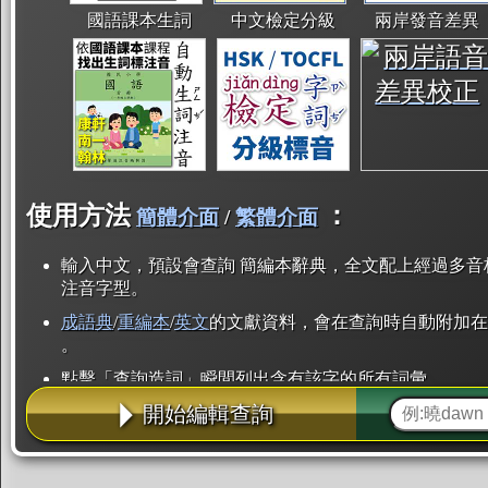
國語課本生詞
中文檢定分級
兩岸發音差異
使用方法
：
簡體介面
/
繁體介面
輸入中文，預設會查詢 簡編本辭典，全文配上經過多音
注音字型。
成語典
/
重編本
/
英文
的文獻資料，會在查詢時自動附加在
。
點擊「查詢造詞」瞬間列出含有該字的所有詞彙。
開始編輯查詢
點「部首」瞬間列出所有「同部首字」。也支援查詢「
辭典解釋的全文都經過自動斷詞，點擊便可瞬間「連續
用手動重複輸入。