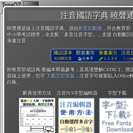
複製
注音國語字典 曉聲
曉聲通是線上注音國語字典。源自
教育部辭典
，符合教育部
中小學考試標準，全文配「多音注音字型」，支援 自動斷詞
筆畫注音
國語課本
部首索引
筆畫索引
注音
生詞附注音
火
手
１２３４
ㄅㄆpin
附教育部成語典/重編本釋義參考，及英漢雙解CEDICT。
裝線上使用，也可
下載字型安裝
，注音字可複製貼入Office軟
白板。
辭典使用方法
注音IVS字型編輯器
字型下載