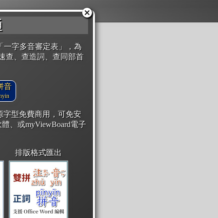
通
「一字多音審定表」，為
速查、查造詞、查同部首
拼音
yin
開源字型免費商用，可免安
體、或myViewBoard電子
排版格式匯出