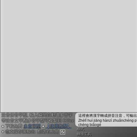
字型下載
排版格式匯出
國語課本生詞
中文檢定分級
兩岸發音差異
匯出表格
注音拼音字型, 輸入瞬間自動選多音字
這裡會將漢字轉成拼音注音，可輸出成
帶注音文字配多音字型可複製到 Office
Zhèlǐ huì jiāng hànzì zhuǎnchéng p
chéng biǎogé
● 下載免費
多音字型
●
【使用教學】
格式
● 也支援存圖輸出: 點選右上角
轉換工具