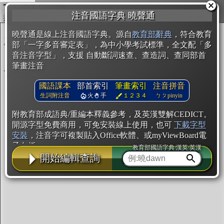
複製
注音國語字典 曉聲通
開始編輯
曉聲通是線上注音國語字典。源自
教育部辭典
，符合教育
部「一字多音審定表」，為中小學考試標準，全文配「多
音注音字型」，支援 自動斷詞速查、查造詞、查同部首
筆畫注音
國語課本
部首索引
筆畫索引
注音拼音
生詞附注音
火
手
１２３４
ㄅㄆpinyin
附教育部成語典/重編本釋義參考，及英漢雙解CEDICT。
開源字型免費商用，可免安裝線上使用，也可
下載字型
安裝
，注音字可複製貼入Office軟體、或myViewBoard電
子白板。
教育部國語字典·漢英·英漢
開始編輯查詢
辭典使用方法
注音IVS字型編輯器