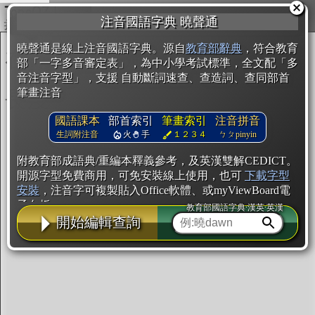
複製
注音國語字典 曉聲通
開始編輯
曉聲通是線上注音國語字典。源自
教育部辭典
，符合教育
部「一字多音審定表」，為中小學考試標準，全文配「多
音注音字型」，支援 自動斷詞速查、查造詞、查同部首
筆畫注音
國語課本
部首索引
筆畫索引
注音拼音
生詞附注音
火
手
１２３４
ㄅㄆpinyin
附教育部成語典/重編本釋義參考，及英漢雙解CEDICT。
開源字型免費商用，可免安裝線上使用，也可
下載字型
安裝
，注音字可複製貼入Office軟體、或myViewBoard電
子白板。
教育部國語字典·漢英·英漢
開始編輯查詢
辭典使用方法
注音IVS字型編輯器