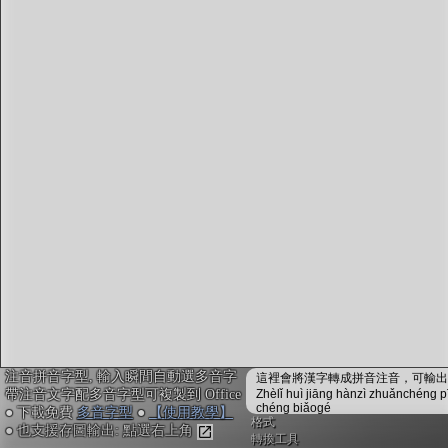
字型下載
排版格式匯出
國語課本生詞
中文檢定分級
兩岸發音差異
匯出表格
注音拼音字型, 輸入瞬間自動選多音字
這裡會將漢字轉成拼音注音，可輸出成
帶注音文字配多音字型可複製到 Office
Zhèlǐ huì jiāng hànzì zhuǎnchéng p
chéng biǎogé
● 下載免費
多音字型
●
【使用教學】
格式
● 也支援存圖輸出: 點選右上角
轉換工具