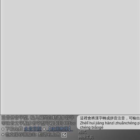
字型下載
排版格式匯出
國語課本生詞
中文檢定分級
兩岸發音差異
匯出表格
注音拼音字型, 輸入瞬間自動選多音字
這裡會將漢字轉成拼音注音，可輸出成
帶注音文字配多音字型可複製到 Office
Zhèlǐ huì jiāng hànzì zhuǎnchéng p
chéng biǎogé
● 下載免費
多音字型
●
【使用教學】
格式
● 也支援存圖輸出: 點選右上角
轉換工具