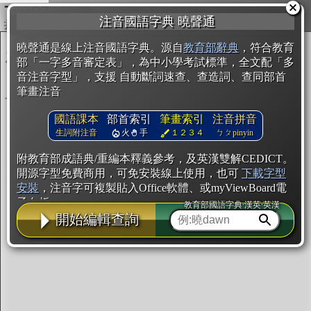
複製
注音國語字典 曉聲通
開始編輯
曉聲通是線上注音國語字典。源自
教育部辭典
，符合教育
部「一字多音審定表」，為中小學考試標準，全文配「多
音注音字型」，支援 自動斷詞速查、查造詞、查同部首
筆畫注音
國語課本
部首索引
筆畫索引
注音拼音
生詞附注音
火
手
１２３４
ㄅㄆpinyin
附教育部成語典/重編本釋義參考，及英漢雙解CEDICT。
開源字型免費商用，可免安裝線上使用，也可
下載字型
安裝
，注音字可複製貼入Office軟體、或myViewBoard電
子白板。
教育部國語字典·漢英·英漢
開始編輯查詢
辭典使用方法
注音IVS字型編輯器