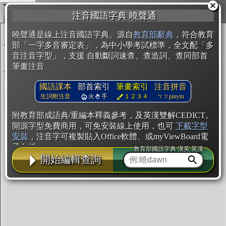
複製
注音國語字典 曉聲通
開始編輯
曉聲通是線上注音國語字典。源自
教育部辭典
，符合教育
部「一字多音審定表」，為中小學考試標準，全文配「多
音注音字型」，支援 自動斷詞速查、查造詞、查同部首
筆畫注音
國語課本
部首索引
筆畫索引
注音拼音
生詞附注音
火
手
１２３４
ㄅㄆpinyin
附教育部成語典/重編本釋義參考，及英漢雙解CEDICT。
開源字型免費商用，可免安裝線上使用，也可
下載字型
安裝
，注音字可複製貼入Office軟體、或myViewBoard電
子白板。
教育部國語字典·漢英·英漢
開始編輯查詢
辭典使用方法
注音IVS字型編輯器