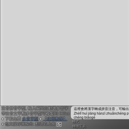
字型下載
排版格式匯出
國語課本生詞
中文檢定分級
兩岸發音差異
匯出表格
注音拼音字型, 輸入瞬間自動選多音字
這裡會將漢字轉成拼音注音，可輸出成
帶注音文字配多音字型可複製到 Office
Zhèlǐ huì jiāng hànzì zhuǎnchéng p
chéng biǎogé
● 下載免費
多音字型
●
【使用教學】
格式
● 也支援存圖輸出: 點選右上角
轉換工具