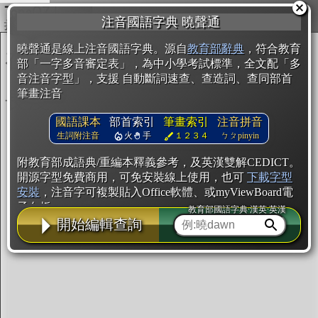
複製
注音國語字典 曉聲通
開始編輯
曉聲通是線上注音國語字典。源自
教育部辭典
，符合教育
部「一字多音審定表」，為中小學考試標準，全文配「多
音注音字型」，支援 自動斷詞速查、查造詞、查同部首
筆畫注音
國語課本
部首索引
筆畫索引
注音拼音
生詞附注音
火
手
１２３４
ㄅㄆpinyin
附教育部成語典/重編本釋義參考，及英漢雙解CEDICT。
開源字型免費商用，可免安裝線上使用，也可
下載字型
安裝
，注音字可複製貼入Office軟體、或myViewBoard電
子白板。
教育部國語字典·漢英·英漢
開始編輯查詢
辭典使用方法
注音IVS字型編輯器