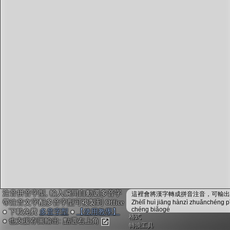
字型下載
排版格式匯出
國語課本生詞
中文檢定分級
兩岸發音差異
匯出表格
注音拼音字型, 輸入瞬間自動選多音字
這裡會將漢字轉成拼音注音，可輸出成
帶注音文字配多音字型可複製到 Office
Zhèlǐ huì jiāng hànzì zhuǎnchéng p
chéng biǎogé
● 下載免費
多音字型
●
【使用教學】
格式
● 也支援存圖輸出: 點選右上角
轉換工具