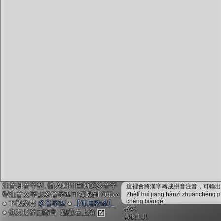
字型下載
排版格式匯出
國語課本生詞
中文檢定分級
兩岸發音差異
匯出表格
注音拼音字型, 輸入瞬間自動選多音字
這裡會將漢字轉成拼音注音，可輸出成
帶注音文字配多音字型可複製到 Office
Zhèlǐ huì jiāng hànzì zhuǎnchéng p
chéng biǎogé
● 下載免費
多音字型
●
【使用教學】
格式
● 也支援存圖輸出: 點選右上角
轉換工具