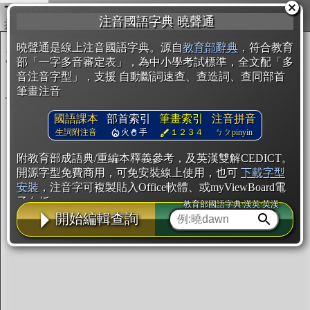
複製
注音國語字典 曉聲通
開始編輯
曉聲通是線上注音國語字典。源自
教育部辭典
，符合教育
部「一字多音審定表」，為中小學考試標準，全文配「多
音注音字型」，支援 自動斷詞速查、查造詞、查同部首
筆畫注音
國語課本
部首索引
筆畫索引
注音拼音
生詞附注音
火
手
１２３４
ㄅㄆpinyin
附教育部成語典/重編本釋義參考，及英漢雙解CEDICT。
開源字型免費商用，可免安裝線上使用，也可
下載字型
安裝
，注音字可複製貼入Office軟體、或myViewBoard電
子白板。
教育部國語字典·漢英·英漢
開始編輯查詢
辭典使用方法
注音IVS字型編輯器