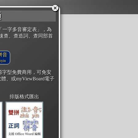
通
「一字多音審定表」，為
速查、查造詞、查同部首
拼音
yin
開源字型免費商用，可免安
體、或myViewBoard電子
排版格式匯出