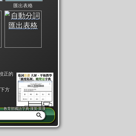
匯出表格
校正的
下方
教育部國語字典·漢英·英漢
同注音」或「同筆畫」。
查詢」此字詞的解釋，不