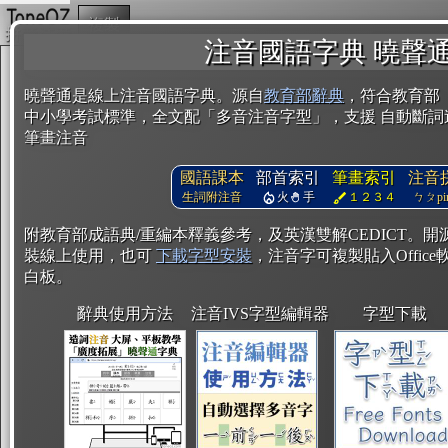
複製
注音國語字典 曉聲
曉聲通是線上注音國語字典。源自
教育部辭典
，符合教育部
中小學考試標準，全文配「多音注音字型」，支援 自動斷詞
筆畫注音
國語課本
部首索引
筆畫索引
注音
生詞附注音
火
手
１２３４
ㄅㄆpin
附教育部成語典/重編本釋義參考，及英漢雙解CEDICT。
裝線上使用，也可
下載字型安裝
，注音字可複製貼入Office軟
白板。
辭典使用方法
注音IVS字型編輯器
字型下載