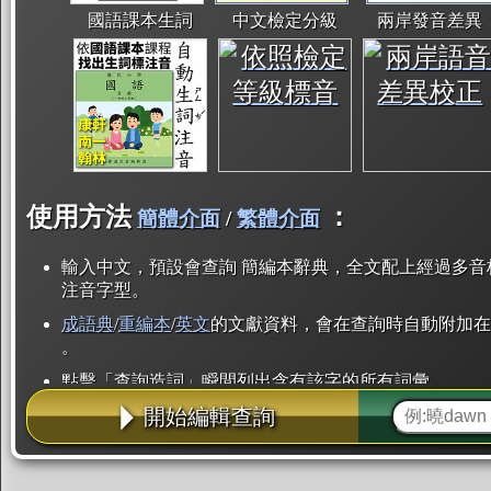
國語課本生詞
中文檢定分級
兩岸發音差異
使用方法
：
簡體介面
/
繁體介面
輸入中文，預設會查詢 簡編本辭典，全文配上經過多音
注音字型。
成語典
/
重編本
/
英文
的文獻資料，會在查詢時自動附加在
。
點擊「查詢造詞」瞬間列出含有該字的所有詞彙。
開始編輯查詢
點「部首」瞬間列出所有「同部首字」。也支援查詢「
辭典解釋的全文都經過自動斷詞，點擊便可瞬間「連續
用手動重複輸入。