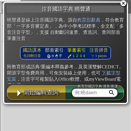
複製
注音國語字典 曉聲通
開始編輯
曉聲通是線上注音國語字典。源自
教育部辭典
，符合教育
部「一字多音審定表」，為中小學考試標準，全文配「多
音注音字型」，支援 自動斷詞速查、查造詞、查同部首
筆畫注音
國語課本
部首索引
筆畫索引
注音拼音
生詞附注音
火
手
１２３４
ㄅㄆpinyin
附教育部成語典/重編本釋義參考，及英漢雙解CEDICT。
開源字型免費商用，可免安裝線上使用，也可
下載字型
安裝
，注音字可複製貼入Office軟體、或myViewBoard電
子白板。
教育部國語字典·漢英·英漢
開始編輯查詢
辭典使用方法
注音IVS字型編輯器