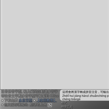
字型下載
排版格式匯出
國語課本生詞
中文檢定分級
兩岸發音差異
匯出表格
注音拼音字型, 輸入瞬間自動選多音字
這裡會將漢字轉成拼音注音，可輸出成
帶注音文字配多音字型可複製到 Office
Zhèlǐ huì jiāng hànzì zhuǎnchéng p
chéng biǎogé
● 下載免費
多音字型
●
【使用教學】
格式
● 也支援存圖輸出: 點選右上角
轉換工具