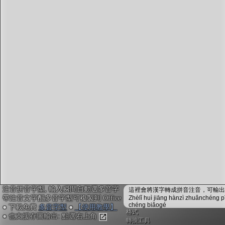
字型下載
排版格式匯出
國語課本生詞
中文檢定分級
兩岸發音差異
匯出表格
注音拼音字型, 輸入瞬間自動選多音字
這裡會將漢字轉成拼音注音，可輸出成
帶注音文字配多音字型可複製到 Office
Zhèlǐ huì jiāng hànzì zhuǎnchéng p
chéng biǎogé
● 下載免費
多音字型
●
【使用教學】
格式
● 也支援存圖輸出: 點選右上角
轉換工具