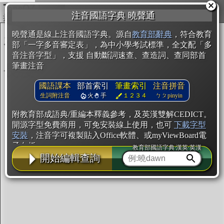
複製
注音國語字典 曉聲通
開始編輯
曉聲通是線上注音國語字典。源自
教育部辭典
，符合教育
部「一字多音審定表」，為中小學考試標準，全文配「多
音注音字型」，支援 自動斷詞速查、查造詞、查同部首
筆畫注音
國語課本
部首索引
筆畫索引
注音拼音
生詞附注音
火
手
１２３４
ㄅㄆpinyin
附教育部成語典/重編本釋義參考，及英漢雙解CEDICT。
開源字型免費商用，可免安裝線上使用，也可
下載字型
安裝
，注音字可複製貼入Office軟體、或myViewBoard電
子白板。
教育部國語字典·漢英·英漢
開始編輯查詢
辭典使用方法
注音IVS字型編輯器