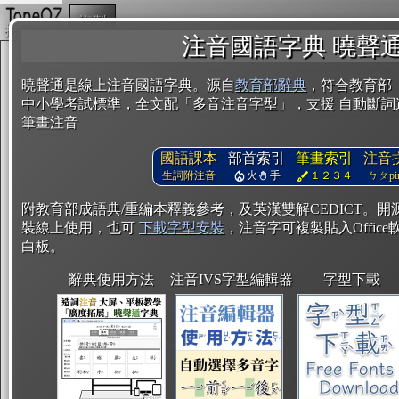
複製
注音國語字典 曉聲
曉聲通是線上注音國語字典。源自
教育部辭典
，符合教育部
中小學考試標準，全文配「多音注音字型」，支援 自動斷詞
筆畫注音
國語課本
部首索引
筆畫索引
注音
生詞附注音
火
手
１２３４
ㄅㄆpin
附教育部成語典/重編本釋義參考，及英漢雙解CEDICT。
裝線上使用，也可
下載字型安裝
，注音字可複製貼入Office軟
白板。
辭典使用方法
注音IVS字型編輯器
字型下載