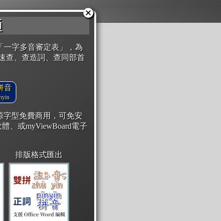
通
「一字多音審定表」，為
速查、查造詞、查同部首
拼音
yin
開源字型免費商用，可免安
體、或myViewBoard電子
排版格式匯出