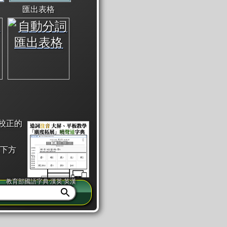
匯出表格
校正的
下方
教育部國語字典·漢英·英漢
同注音」或「同筆畫」。
查詢」此字詞的解釋，不