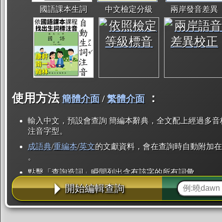
國語課本生詞
中文檢定分級
兩岸發音差異
使用方法
：
簡體介面
/
繁體介面
輸入中文，預設會查詢 簡編本辭典，全文配上經過多音
注音字型。
成語典
/
重編本
/
英文
的文獻資料，會在查詢時自動附加在
。
點擊「查詢造詞」瞬間列出含有該字的所有詞彙。
開始編輯查詢
點「部首」瞬間列出所有「同部首字」。也支援查詢「
辭典解釋的全文都經過自動斷詞，點擊便可瞬間「連續
用手動重複輸入。