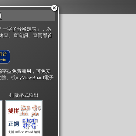
通
「一字多音審定表」，為
速查、查造詞、查同部首
拼音
yin
開源字型免費商用，可免安
體、或myViewBoard電子
排版格式匯出