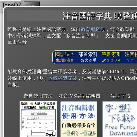
複製
注音國語字典 曉聲
曉聲通是線上注音國語字典。源自
教育部辭典
，符合教育部
中小學考試標準，全文配「多音注音字型」，支援 自動斷詞
筆畫注音
國語課本
部首索引
筆畫索引
注音
生詞附注音
火
手
１２３４
ㄅㄆpin
附教育部成語典/重編本釋義參考，及英漢雙解CEDICT。
裝線上使用，也可
下載字型安裝
，注音字可複製貼入Office軟
白板。
辭典使用方法
注音IVS字型編輯器
字型下載