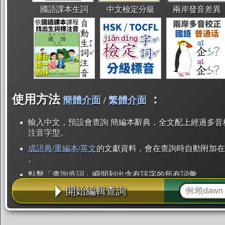
國語課本生詞
中文檢定分級
兩岸發音差異
使用方法
：
簡體介面
/
繁體介面
輸入中文，預設會查詢 簡編本辭典，全文配上經過多音
注音字型。
成語典
/
重編本
/
英文
的文獻資料，會在查詢時自動附加在
。
點擊「查詢造詞」瞬間列出含有該字的所有詞彙。
開始編輯查詢
點「部首」瞬間列出所有「同部首字」。也支援查詢「
辭典解釋的全文都經過自動斷詞，點擊便可瞬間「連續
用手動重複輸入。