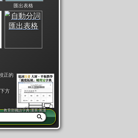
匯出表格
校正的
下方
教育部國語字典·漢英·英漢
同注音」或「同筆畫」。
查詢」此字詞的解釋，不