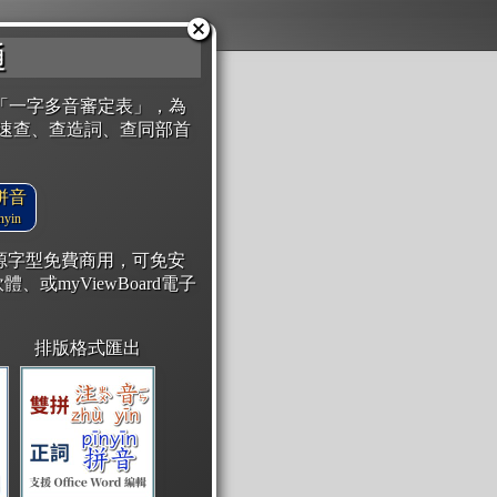
通
「一字多音審定表」，為
速查、查造詞、查同部首
拼音
yin
開源字型免費商用，可免安
體、或myViewBoard電子
排版格式匯出