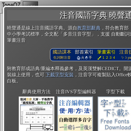
複製
注音國語字典 曉聲
曉聲通是線上注音國語字典。源自
教育部辭典
，符合教育部
中小學考試標準，全文配「多音注音字型」，支援 自動斷詞
筆畫注音
國語課本
部首索引
筆畫索引
注音
生詞附注音
火
手
１２３４
ㄅㄆpin
附教育部成語典/重編本釋義參考，及英漢雙解CEDICT。
裝線上使用，也可
下載字型安裝
，注音字可複製貼入Office軟
白板。
辭典使用方法
注音IVS字型編輯器
字型下載