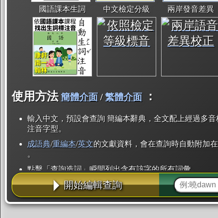
國語課本生詞
中文檢定分級
兩岸發音差異
使用方法
：
簡體介面
/
繁體介面
輸入中文，預設會查詢 簡編本辭典，全文配上經過多音
注音字型。
成語典
/
重編本
/
英文
的文獻資料，會在查詢時自動附加在
。
點擊「查詢造詞」瞬間列出含有該字的所有詞彙。
開始編輯查詢
點「部首」瞬間列出所有「同部首字」。也支援查詢「
辭典解釋的全文都經過自動斷詞，點擊便可瞬間「連續
用手動重複輸入。