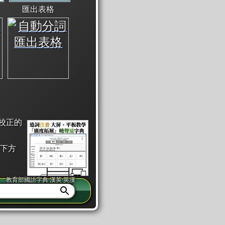
匯出表格
校正的
下方
教育部國語字典·漢英·英漢
同注音」或「同筆畫」。
查詢」此字詞的解釋，不