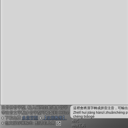
字型下載
排版格式匯出
國語課本生詞
中文檢定分級
兩岸發音差異
匯出表格
注音拼音字型, 輸入瞬間自動選多音字
這裡會將漢字轉成拼音注音，可輸出成
帶注音文字配多音字型可複製到 Office
Zhèlǐ huì jiāng hànzì zhuǎnchéng p
chéng biǎogé
● 下載免費
多音字型
●
【使用教學】
格式
● 也支援存圖輸出: 點選右上角
轉換工具