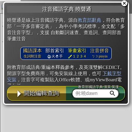
複製
注音國語字典 曉聲通
開始編輯
曉聲通是線上注音國語字典。源自
教育部辭典
，符合教育
部「一字多音審定表」，為中小學考試標準，全文配「多
音注音字型」，支援 自動斷詞速查、查造詞、查同部首
筆畫注音
國語課本
部首索引
筆畫索引
注音拼音
生詞附注音
火
手
１２３４
ㄅㄆpinyin
附教育部成語典/重編本釋義參考，及英漢雙解CEDICT。
開源字型免費商用，可免安裝線上使用，也可
下載字型
安裝
，注音字可複製貼入Office軟體、或myViewBoard電
子白板。
教育部國語字典·漢英·英漢
開始編輯查詢
辭典使用方法
注音IVS字型編輯器