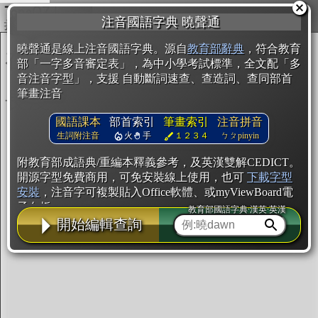
複製
注音國語字典 曉聲通
開始編輯
曉聲通是線上注音國語字典。源自
教育部辭典
，符合教育
部「一字多音審定表」，為中小學考試標準，全文配「多
音注音字型」，支援 自動斷詞速查、查造詞、查同部首
筆畫注音
國語課本
部首索引
筆畫索引
注音拼音
生詞附注音
火
手
１２３４
ㄅㄆpinyin
附教育部成語典/重編本釋義參考，及英漢雙解CEDICT。
開源字型免費商用，可免安裝線上使用，也可
下載字型
安裝
，注音字可複製貼入Office軟體、或myViewBoard電
子白板。
教育部國語字典·漢英·英漢
開始編輯查詢
辭典使用方法
注音IVS字型編輯器