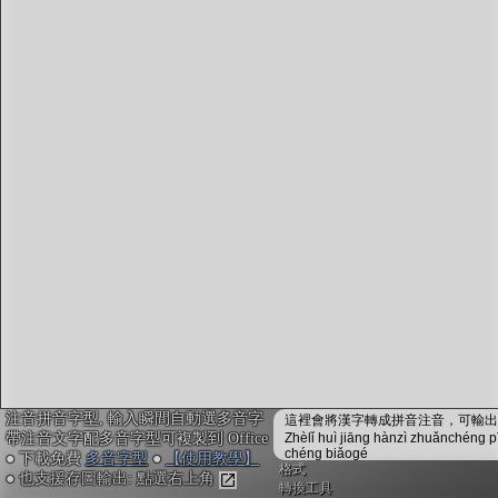
字型下載
排版格式匯出
國語課本生詞
中文檢定分級
兩岸發音差異
匯出表格
注音拼音字型, 輸入瞬間自動選多音字
這裡會將漢字轉成拼音注音，可輸出成
帶注音文字配多音字型可複製到 Office
Zhèlǐ huì jiāng hànzì zhuǎnchéng p
chéng biǎogé
● 下載免費
多音字型
●
【使用教學】
格式
● 也支援存圖輸出: 點選右上角
轉換工具