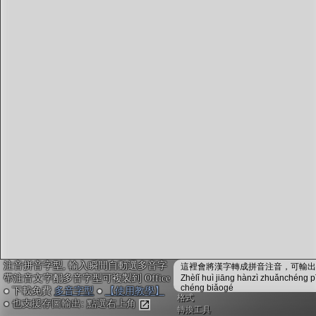
字型下載
排版格式匯出
國語課本生詞
中文檢定分級
兩岸發音差異
匯出表格
注音拼音字型, 輸入瞬間自動選多音字
這裡會將漢字轉成拼音注音，可輸出成
帶注音文字配多音字型可複製到 Office
Zhèlǐ huì jiāng hànzì zhuǎnchéng p
chéng biǎogé
● 下載免費
多音字型
●
【使用教學】
格式
● 也支援存圖輸出: 點選右上角
轉換工具