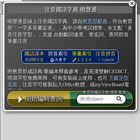
複製
注音國語字典 曉聲通
開始編輯
曉聲通是線上注音國語字典。源自
教育部辭典
，符合教育
部「一字多音審定表」，為中小學考試標準，全文配「多
音注音字型」，支援 自動斷詞速查、查造詞、查同部首
筆畫注音
國語課本
部首索引
筆畫索引
注音拼音
生詞附注音
火
手
１２３４
ㄅㄆpinyin
附教育部成語典/重編本釋義參考，及英漢雙解CEDICT。
開源字型免費商用，可免安裝線上使用，也可
下載字型
安裝
，注音字可複製貼入Office軟體、或myViewBoard電
子白板。
教育部國語字典·漢英·英漢
開始編輯查詢
辭典使用方法
注音IVS字型編輯器