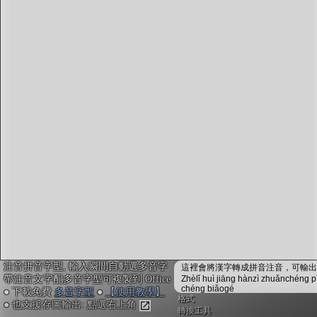
字型下載
排版格式匯出
國語課本生詞
中文檢定分級
兩岸發音差異
匯出表格
注音拼音字型, 輸入瞬間自動選多音字
這裡會將漢字轉成拼音注音，可輸出成
帶注音文字配多音字型可複製到 Office
Zhèlǐ huì jiāng hànzì zhuǎnchéng p
chéng biǎogé
● 下載免費
多音字型
●
【使用教學】
格式
● 也支援存圖輸出: 點選右上角
轉換工具