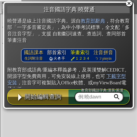
複製
注音國語字典 曉聲通
開始編輯
曉聲通是線上注音國語字典。源自
教育部辭典
，符合教育
部「一字多音審定表」，為中小學考試標準，全文配「多
音注音字型」，支援 自動斷詞速查、查造詞、查同部首
筆畫注音
國語課本
部首索引
筆畫索引
注音拼音
生詞附注音
火
手
１２３４
ㄅㄆpinyin
附教育部成語典/重編本釋義參考，及英漢雙解CEDICT。
開源字型免費商用，可免安裝線上使用，也可
下載字型
安裝
，注音字可複製貼入Office軟體、或myViewBoard電
子白板。
教育部國語字典·漢英·英漢
開始編輯查詢
辭典使用方法
注音IVS字型編輯器