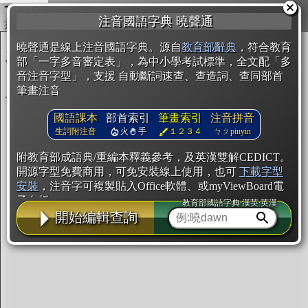
複製
注音國語字典 曉聲通
開始編輯
曉聲通是線上注音國語字典。源自
教育部辭典
，符合教育
部「一字多音審定表」，為中小學考試標準，全文配「多
音注音字型」，支援 自動斷詞速查、查造詞、查同部首
筆畫注音
國語課本
部首索引
筆畫索引
注音拼音
生詞附注音
火
手
１２３４
ㄅㄆpinyin
附教育部成語典/重編本釋義參考，及英漢雙解CEDICT。
開源字型免費商用，可免安裝線上使用，也可
下載字型
安裝
，注音字可複製貼入Office軟體、或myViewBoard電
子白板。
教育部國語字典·漢英·英漢
開始編輯查詢
辭典使用方法
注音IVS字型編輯器