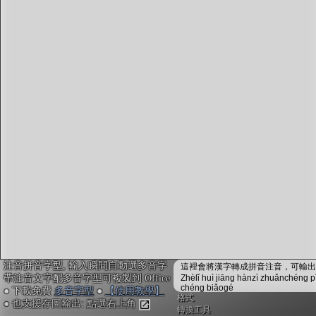
字型下載
排版格式匯出
國語課本生詞
中文檢定分級
兩岸發音差異
匯出表格
注音拼音字型, 輸入瞬間自動選多音字
這裡會將漢字轉成拼音注音，可輸出成
帶注音文字配多音字型可複製到 Office
Zhèlǐ huì jiāng hànzì zhuǎnchéng p
chéng biǎogé
● 下載免費
多音字型
●
【使用教學】
格式
● 也支援存圖輸出: 點選右上角
轉換工具