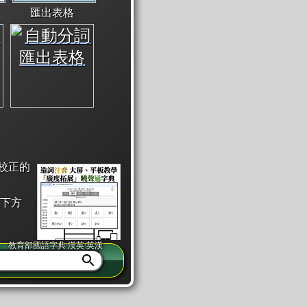
匯出表格
校正的
下方
教育部國語字典·漢英·英漢
同注音」或「同筆畫」。
查詢」此字詞的解釋，不