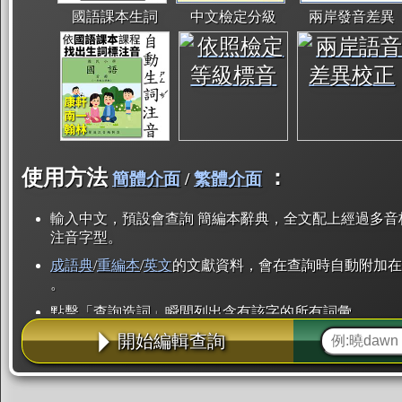
國語課本生詞
中文檢定分級
兩岸發音差異
使用方法
：
簡體介面
/
繁體介面
輸入中文，預設會查詢 簡編本辭典，全文配上經過多音
注音字型。
成語典
/
重編本
/
英文
的文獻資料，會在查詢時自動附加在
。
點擊「查詢造詞」瞬間列出含有該字的所有詞彙。
開始編輯查詢
點「部首」瞬間列出所有「同部首字」。也支援查詢「
辭典解釋的全文都經過自動斷詞，點擊便可瞬間「連續
用手動重複輸入。