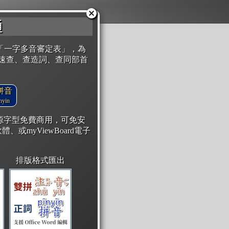
通
「一字多音審定表」，為
速查、查造詞、查同部首
拼音
yin
開源字型免費商用，可免安
體、或myViewBoard電子
排版格式匯出