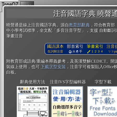
複製
注音國語字典 曉聲
曉聲通是線上注音國語字典。源自
教育部辭典
，符合教育部
中小學考試標準，全文配「多音注音字型」，支援 自動斷詞
筆畫注音
國語課本
部首索引
筆畫索引
注音
生詞附注音
火
手
１２３４
ㄅㄆpin
附教育部成語典/重編本釋義參考，及英漢雙解CEDICT。
裝線上使用，也可
下載字型安裝
，注音字可複製貼入Office軟
白板。
辭典使用方法
注音IVS字型編輯器
字型下載