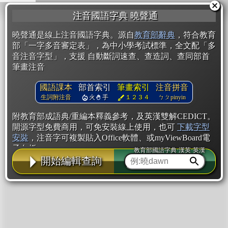
注音國語字典 曉聲通
曉聲通是線上注音國語字典。源自
教育部辭典
，符合教育
部「一字多音審定表」，為中小學考試標準，全文配「多
音注音字型」，支援 自動斷詞速查、查造詞、查同部首
筆畫注音
國語課本
部首索引
筆畫索引
注音拼音
生詞附注音
火
手
１２３４
ㄅㄆpinyin
附教育部成語典/重編本釋義參考，及英漢雙解CEDICT。
開源字型免費商用，可免安裝線上使用，也可
下載字型
安裝
，注音字可複製貼入Office軟體、或myViewBoard電
子白板。
教育部國語字典·漢英·英漢
開始編輯查詢
辭典使用方法
注音IVS字型編輯器