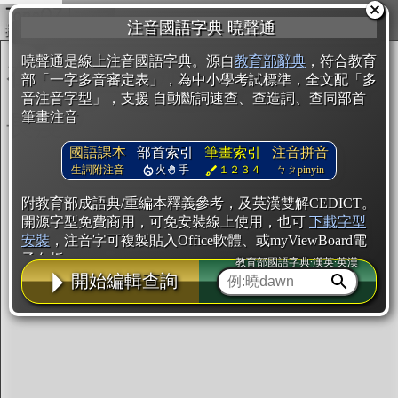
複製
注音國語字典 曉聲通
開始編輯
曉聲通是線上注音國語字典。源自
教育部辭典
，符合教育
部「一字多音審定表」，為中小學考試標準，全文配「多
音注音字型」，支援 自動斷詞速查、查造詞、查同部首
筆畫注音
國語課本
部首索引
筆畫索引
注音拼音
生詞附注音
火
手
１２３４
ㄅㄆpinyin
附教育部成語典/重編本釋義參考，及英漢雙解CEDICT。
開源字型免費商用，可免安裝線上使用，也可
下載字型
安裝
，注音字可複製貼入Office軟體、或myViewBoard電
子白板。
教育部國語字典·漢英·英漢
開始編輯查詢
辭典使用方法
注音IVS字型編輯器