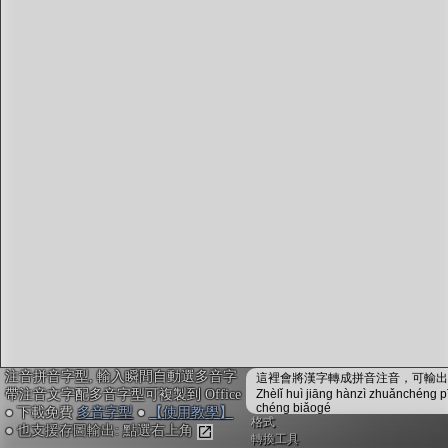
字型下載
排版格式匯出
國語課本生詞
中文檢定分級
兩岸發音差異
匯出表格
注音拼音字型, 輸入瞬間自動選多音字
這裡會將漢字轉成拼音注音，可輸出成
帶注音文字配多音字型可複製到 Office
Zhèlǐ huì jiāng hànzì zhuǎnchéng p
chéng biǎogé
● 下載免費
多音字型
●
【使用教學】
格式
● 也支援存圖輸出: 點選右上角
轉換工具