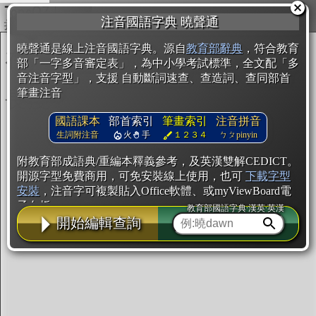
複製
注音國語字典 曉聲通
開始編輯
曉聲通是線上注音國語字典。源自
教育部辭典
，符合教育
部「一字多音審定表」，為中小學考試標準，全文配「多
音注音字型」，支援 自動斷詞速查、查造詞、查同部首
筆畫注音
國語課本
部首索引
筆畫索引
注音拼音
生詞附注音
火
手
１２３４
ㄅㄆpinyin
附教育部成語典/重編本釋義參考，及英漢雙解CEDICT。
開源字型免費商用，可免安裝線上使用，也可
下載字型
安裝
，注音字可複製貼入Office軟體、或myViewBoard電
子白板。
教育部國語字典·漢英·英漢
開始編輯查詢
辭典使用方法
注音IVS字型編輯器