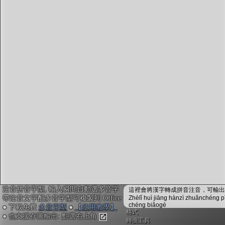
字型下載
排版格式匯出
國語課本生詞
中文檢定分級
兩岸發音差異
匯出表格
注音拼音字型, 輸入瞬間自動選多音字
這裡會將漢字轉成拼音注音，可輸出成
帶注音文字配多音字型可複製到 Office
Zhèlǐ huì jiāng hànzì zhuǎnchéng p
chéng biǎogé
● 下載免費
多音字型
●
【使用教學】
格式
● 也支援存圖輸出: 點選右上角
轉換工具