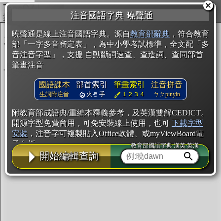
複製
注音國語字典 曉聲通
開始編輯
曉聲通是線上注音國語字典。源自
教育部辭典
，符合教育
部「一字多音審定表」，為中小學考試標準，全文配「多
音注音字型」，支援 自動斷詞速查、查造詞、查同部首
筆畫注音
國語課本
部首索引
筆畫索引
注音拼音
生詞附注音
火
手
１２３４
ㄅㄆpinyin
附教育部成語典/重編本釋義參考，及英漢雙解CEDICT。
開源字型免費商用，可免安裝線上使用，也可
下載字型
安裝
，注音字可複製貼入Office軟體、或myViewBoard電
子白板。
教育部國語字典·漢英·英漢
開始編輯查詢
辭典使用方法
注音IVS字型編輯器