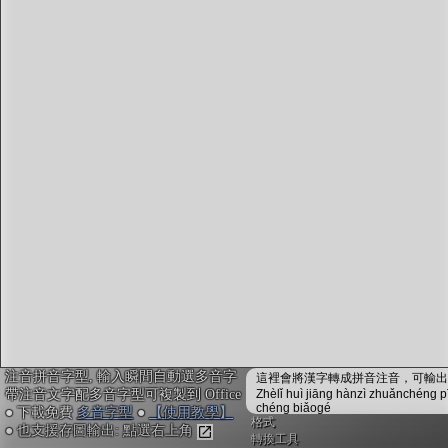
字型下載
排版格式匯出
國語課本生詞
中文檢定分級
兩岸發音差異
匯出表格
注音拼音字型, 輸入瞬間自動選多音字
這裡會將漢字轉成拼音注音，可輸出成
帶注音文字配多音字型可複製到 Office
Zhèlǐ huì jiāng hànzì zhuǎnchéng p
chéng biǎogé
● 下載免費
多音字型
●
【使用教學】
格式
● 也支援存圖輸出: 點選右上角
轉換工具