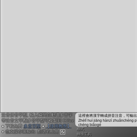
字型下載
排版格式匯出
國語課本生詞
中文檢定分級
兩岸發音差異
匯出表格
注音拼音字型, 輸入瞬間自動選多音字
這裡會將漢字轉成拼音注音，可輸出成
帶注音文字配多音字型可複製到 Office
Zhèlǐ huì jiāng hànzì zhuǎnchéng p
chéng biǎogé
● 下載免費
多音字型
●
【使用教學】
格式
● 也支援存圖輸出: 點選右上角
轉換工具