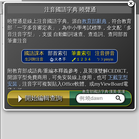
複製
注音國語字典 曉聲通
開始編輯
曉聲通是線上注音國語字典。源自
教育部辭典
，符合教育
部「一字多音審定表」，為中小學考試標準，全文配「多
音注音字型」，支援 自動斷詞速查、查造詞、查同部首
筆畫注音
國語課本
部首索引
筆畫索引
注音拼音
生詞附注音
火
手
１２３４
ㄅㄆpinyin
附教育部成語典/重編本釋義參考，及英漢雙解CEDICT。
開源字型免費商用，可免安裝線上使用，也可
下載字型
安裝
，注音字可複製貼入Office軟體、或myViewBoard電
子白板。
教育部國語字典·漢英·英漢
開始編輯查詢
辭典使用方法
注音IVS字型編輯器