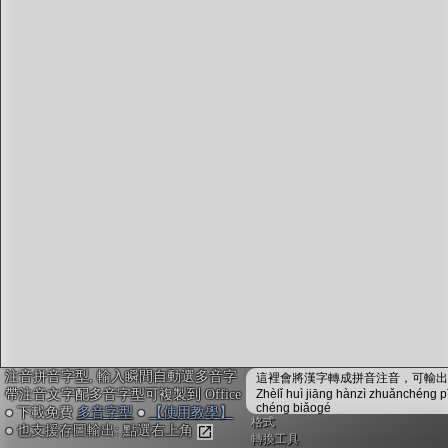
字型下載
排版格式匯出
國語課本生詞
中文檢定分級
兩岸發音差異
匯出表格
注音拼音字型, 輸入瞬間自動選多音字
這裡會將漢字轉成拼音注音，可輸出成
帶注音文字配多音字型可複製到 Office
Zhèlǐ huì jiāng hànzì zhuǎnchéng p
chéng biǎogé
● 下載免費
多音字型
●
【使用教學】
格式
● 也支援存圖輸出: 點選右上角
轉換工具