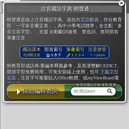
複製
注音國語字典 曉聲通
開始編輯
曉聲通是線上注音國語字典。源自
教育部辭典
，符合教育
部「一字多音審定表」，為中小學考試標準，全文配「多
音注音字型」，支援 自動斷詞速查、查造詞、查同部首
筆畫注音
國語課本
部首索引
筆畫索引
注音拼音
生詞附注音
火
手
１２３４
ㄅㄆpinyin
附教育部成語典/重編本釋義參考，及英漢雙解CEDICT。
開源字型免費商用，可免安裝線上使用，也可
下載字型
安裝
，注音字可複製貼入Office軟體、或myViewBoard電
子白板。
教育部國語字典·漢英·英漢
開始編輯查詢
辭典使用方法
注音IVS字型編輯器