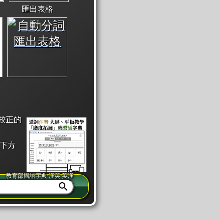
匯出表格
校正的
下方
教育部國語字典·漢英·英漢
同注音」或「同筆畫」。
查詢」此字詞的解釋，不