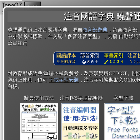
複製
注音國語字典 曉聲
曉聲通是線上注音國語字典。源自
教育部辭典
，符合教育部
中小學考試標準，全文配「多音注音字型」，支援 自動斷詞
筆畫注音
國語課本
部首索引
筆畫索引
注音
生詞附注音
火
手
１２３４
ㄅㄆpin
附教育部成語典/重編本釋義參考，及英漢雙解CEDICT。
裝線上使用，也可
下載字型安裝
，注音字可複製貼入Office軟
白板。
辭典使用方法
注音IVS字型編輯器
字型下載