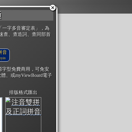
通
「一字多音審定表」，為
速查、查造詞、查同部首
拼音
yin
開源字型免費商用，可免安
體、或myViewBoard電子
排版格式匯出