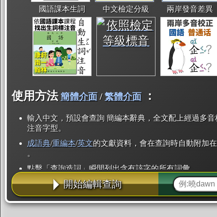
國語課本生詞
中文檢定分級
兩岸發音差異
使用方法
：
簡體介面
/
繁體介面
輸入中文，預設會查詢 簡編本辭典，全文配上經過多音
注音字型。
成語典
/
重編本
/
英文
的文獻資料，會在查詢時自動附加在
。
點擊「查詢造詞」瞬間列出含有該字的所有詞彙。
開始編輯查詢
點「部首」瞬間列出所有「同部首字」。也支援查詢「
辭典解釋的全文都經過自動斷詞，點擊便可瞬間「連續
用手動重複輸入。