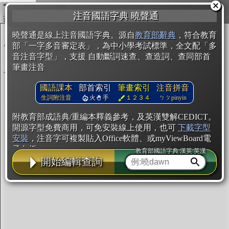
複製
注音國語字典 曉聲通
開始編輯
曉聲通是線上注音國語字典。源自
教育部辭典
，符合教育
部「一字多音審定表」，為中小學考試標準，全文配「多
音注音字型」，支援 自動斷詞速查、查造詞、查同部首
筆畫注音
國語課本
部首索引
筆畫索引
注音拼音
生詞附注音
火
手
１２３４
ㄅㄆpinyin
附教育部成語典/重編本釋義參考，及英漢雙解CEDICT。
開源字型免費商用，可免安裝線上使用，也可
下載字型
安裝
，注音字可複製貼入Office軟體、或myViewBoard電
子白板。
教育部國語字典·漢英·英漢
開始編輯查詢
辭典使用方法
注音IVS字型編輯器