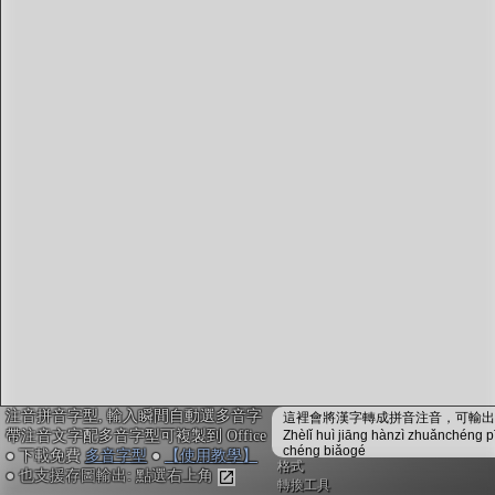
字型下載
排版格式匯出
國語課本生詞
中文檢定分級
兩岸發音差異
匯出表格
注音拼音字型, 輸入瞬間自動選多音字
這裡會將漢字轉成拼音注音，可輸出成
帶注音文字配多音字型可複製到 Office
Zhèlǐ huì jiāng hànzì zhuǎnchéng p
chéng biǎogé
● 下載免費
多音字型
●
【使用教學】
格式
● 也支援存圖輸出: 點選右上角
轉換工具