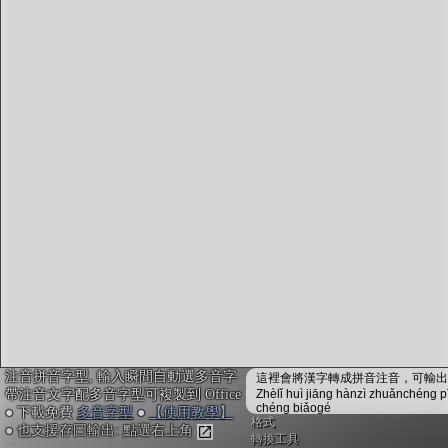
字型下載
排版格式匯出
國語課本生詞
中文檢定分級
兩岸發音差異
匯出表格
注音拼音字型, 輸入瞬間自動選多音字
這裡會將漢字轉成拼音注音，可輸出成
帶注音文字配多音字型可複製到 Office
Zhèlǐ huì jiāng hànzì zhuǎnchéng p
chéng biǎogé
● 下載免費
多音字型
●
【使用教學】
格式
● 也支援存圖輸出: 點選右上角
轉換工具