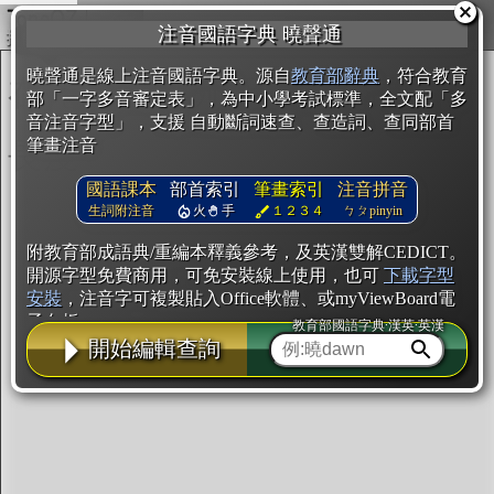
複製
注音國語字典 曉聲通
開始編輯
曉聲通是線上注音國語字典。源自
教育部辭典
，符合教育
部「一字多音審定表」，為中小學考試標準，全文配「多
音注音字型」，支援 自動斷詞速查、查造詞、查同部首
筆畫注音
國語課本
部首索引
筆畫索引
注音拼音
生詞附注音
火
手
１２３４
ㄅㄆpinyin
附教育部成語典/重編本釋義參考，及英漢雙解CEDICT。
開源字型免費商用，可免安裝線上使用，也可
下載字型
安裝
，注音字可複製貼入Office軟體、或myViewBoard電
子白板。
教育部國語字典·漢英·英漢
開始編輯查詢
辭典使用方法
注音IVS字型編輯器