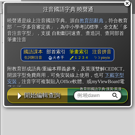
複製
注音國語字典 曉聲通
開始編輯
曉聲通是線上注音國語字典。源自
教育部辭典
，符合教育
部「一字多音審定表」，為中小學考試標準，全文配「多
音注音字型」，支援 自動斷詞速查、查造詞、查同部首
筆畫注音
國語課本
部首索引
筆畫索引
注音拼音
生詞附注音
火
手
１２３４
ㄅㄆpinyin
附教育部成語典/重編本釋義參考，及英漢雙解CEDICT。
開源字型免費商用，可免安裝線上使用，也可
下載字型
安裝
，注音字可複製貼入Office軟體、或myViewBoard電
子白板。
教育部國語字典·漢英·英漢
開始編輯查詢
辭典使用方法
注音IVS字型編輯器