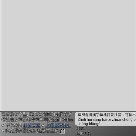
字型下載
排版格式匯出
國語課本生詞
中文檢定分級
兩岸發音差異
匯出表格
注音拼音字型, 輸入瞬間自動選多音字
這裡會將漢字轉成拼音注音，可輸出成
帶注音文字配多音字型可複製到 Office
Zhèlǐ huì jiāng hànzì zhuǎnchéng p
chéng biǎogé
● 下載免費
多音字型
●
【使用教學】
格式
● 也支援存圖輸出: 點選右上角
轉換工具