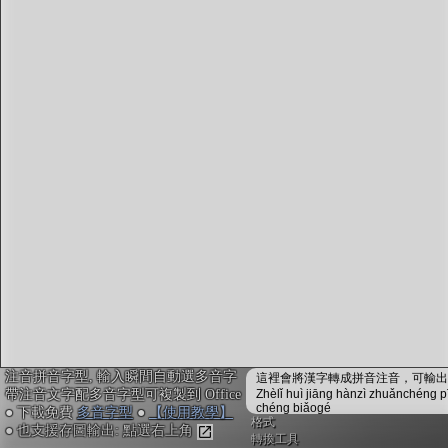
字型下載
排版格式匯出
國語課本生詞
中文檢定分級
兩岸發音差異
匯出表格
注音拼音字型, 輸入瞬間自動選多音字
這裡會將漢字轉成拼音注音，可輸出成
帶注音文字配多音字型可複製到 Office
Zhèlǐ huì jiāng hànzì zhuǎnchéng p
chéng biǎogé
● 下載免費
多音字型
●
【使用教學】
格式
● 也支援存圖輸出: 點選右上角
轉換工具