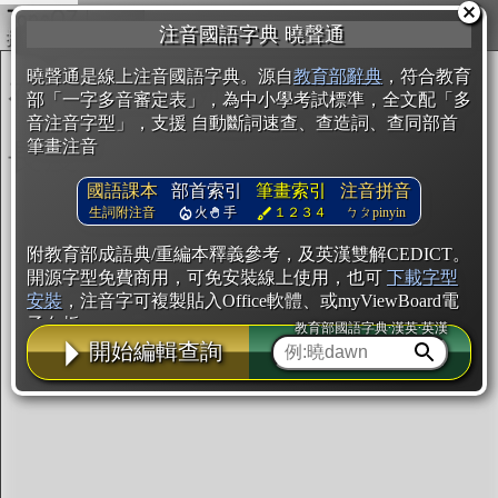
複製
注音國語字典 曉聲通
開始編輯
曉聲通是線上注音國語字典。源自
教育部辭典
，符合教育
部「一字多音審定表」，為中小學考試標準，全文配「多
音注音字型」，支援 自動斷詞速查、查造詞、查同部首
筆畫注音
國語課本
部首索引
筆畫索引
注音拼音
生詞附注音
火
手
１２３４
ㄅㄆpinyin
附教育部成語典/重編本釋義參考，及英漢雙解CEDICT。
開源字型免費商用，可免安裝線上使用，也可
下載字型
安裝
，注音字可複製貼入Office軟體、或myViewBoard電
子白板。
教育部國語字典·漢英·英漢
開始編輯查詢
辭典使用方法
注音IVS字型編輯器