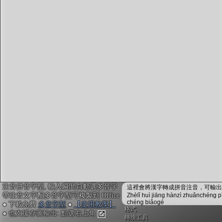
字型下載
排版格式匯出
國語課本生詞
中文檢定分級
兩岸發音差異
匯出表格
注音拼音字型, 輸入瞬間自動選多音字
這裡會將漢字轉成拼音注音，可輸出成
帶注音文字配多音字型可複製到 Office
Zhèlǐ huì jiāng hànzì zhuǎnchéng p
chéng biǎogé
● 下載免費
多音字型
●
【使用教學】
格式
● 也支援存圖輸出: 點選右上角
轉換工具