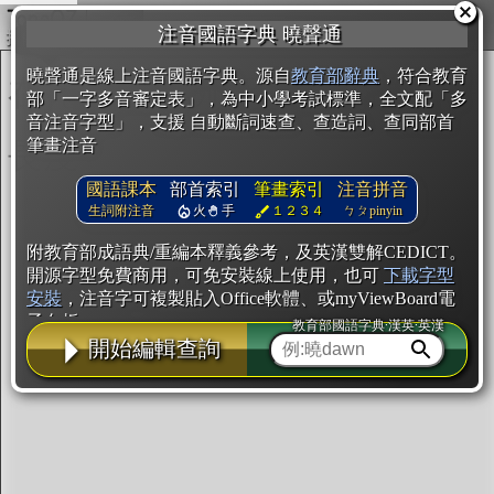
複製
注音國語字典 曉聲通
開始編輯
曉聲通是線上注音國語字典。源自
教育部辭典
，符合教育
部「一字多音審定表」，為中小學考試標準，全文配「多
音注音字型」，支援 自動斷詞速查、查造詞、查同部首
筆畫注音
國語課本
部首索引
筆畫索引
注音拼音
生詞附注音
火
手
１２３４
ㄅㄆpinyin
附教育部成語典/重編本釋義參考，及英漢雙解CEDICT。
開源字型免費商用，可免安裝線上使用，也可
下載字型
安裝
，注音字可複製貼入Office軟體、或myViewBoard電
子白板。
教育部國語字典·漢英·英漢
開始編輯查詢
辭典使用方法
注音IVS字型編輯器