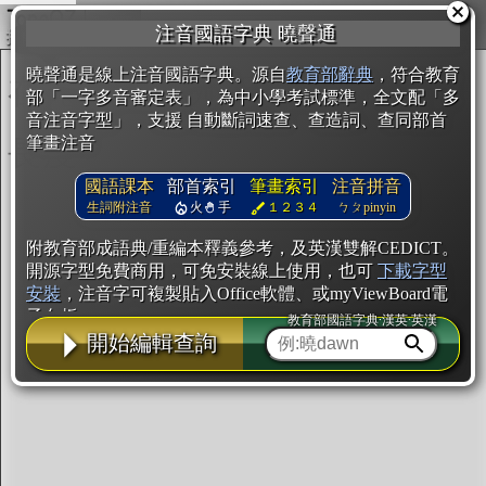
複製
注音國語字典 曉聲通
開始編輯
曉聲通是線上注音國語字典。源自
教育部辭典
，符合教育
部「一字多音審定表」，為中小學考試標準，全文配「多
音注音字型」，支援 自動斷詞速查、查造詞、查同部首
筆畫注音
國語課本
部首索引
筆畫索引
注音拼音
生詞附注音
火
手
１２３４
ㄅㄆpinyin
附教育部成語典/重編本釋義參考，及英漢雙解CEDICT。
開源字型免費商用，可免安裝線上使用，也可
下載字型
安裝
，注音字可複製貼入Office軟體、或myViewBoard電
子白板。
教育部國語字典·漢英·英漢
開始編輯查詢
辭典使用方法
注音IVS字型編輯器