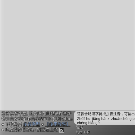
字型下載
排版格式匯出
國語課本生詞
中文檢定分級
兩岸發音差異
匯出表格
注音拼音字型, 輸入瞬間自動選多音字
這裡會將漢字轉成拼音注音，可輸出成
帶注音文字配多音字型可複製到 Office
Zhèlǐ huì jiāng hànzì zhuǎnchéng p
chéng biǎogé
● 下載免費
多音字型
●
【使用教學】
格式
● 也支援存圖輸出: 點選右上角
轉換工具