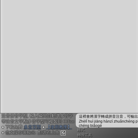
字型下載
排版格式匯出
國語課本生詞
中文檢定分級
兩岸發音差異
匯出表格
注音拼音字型, 輸入瞬間自動選多音字
這裡會將漢字轉成拼音注音，可輸出成
帶注音文字配多音字型可複製到 Office
Zhèlǐ huì jiāng hànzì zhuǎnchéng p
chéng biǎogé
● 下載免費
多音字型
●
【使用教學】
格式
● 也支援存圖輸出: 點選右上角
轉換工具