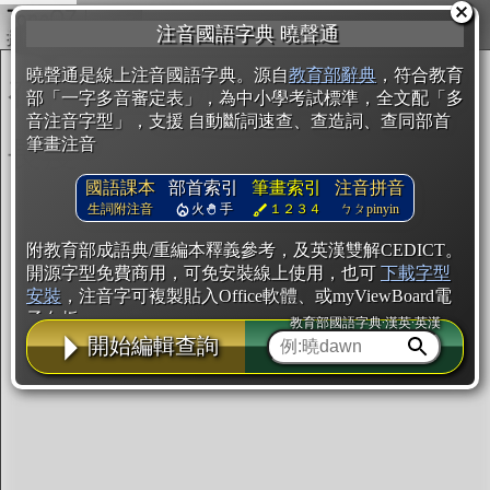
複製
注音國語字典 曉聲通
開始編輯
曉聲通是線上注音國語字典。源自
教育部辭典
，符合教育
部「一字多音審定表」，為中小學考試標準，全文配「多
音注音字型」，支援 自動斷詞速查、查造詞、查同部首
筆畫注音
國語課本
部首索引
筆畫索引
注音拼音
生詞附注音
火
手
１２３４
ㄅㄆpinyin
附教育部成語典/重編本釋義參考，及英漢雙解CEDICT。
開源字型免費商用，可免安裝線上使用，也可
下載字型
安裝
，注音字可複製貼入Office軟體、或myViewBoard電
子白板。
教育部國語字典·漢英·英漢
開始編輯查詢
辭典使用方法
注音IVS字型編輯器