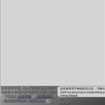
字型下載
排版格式匯出
國語課本生詞
中文檢定分級
兩岸發音差異
匯出表格
注音拼音字型, 輸入瞬間自動選多音字
這裡會將漢字轉成拼音注音，可輸出成
帶注音文字配多音字型可複製到 Office
Zhèlǐ huì jiāng hànzì zhuǎnchéng p
chéng biǎogé
● 下載免費
多音字型
●
【使用教學】
格式
● 也支援存圖輸出: 點選右上角
轉換工具