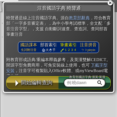
複製
注音國語字典 曉聲通
開始編輯
曉聲通是線上注音國語字典。源自
教育部辭典
，符合教育
部「一字多音審定表」，為中小學考試標準，全文配「多
音注音字型」，支援 自動斷詞速查、查造詞、查同部首
筆畫注音
國語課本
部首索引
筆畫索引
注音拼音
生詞附注音
火
手
１２３４
ㄅㄆpinyin
附教育部成語典/重編本釋義參考，及英漢雙解CEDICT。
開源字型免費商用，可免安裝線上使用，也可
下載字型
安裝
，注音字可複製貼入Office軟體、或myViewBoard電
子白板。
教育部國語字典·漢英·英漢
開始編輯查詢
辭典使用方法
注音IVS字型編輯器