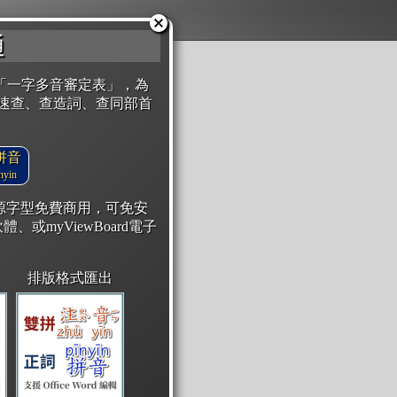
通
「一字多音審定表」，為
速查、查造詞、查同部首
拼音
yin
開源字型免費商用，可免安
體、或myViewBoard電子
排版格式匯出