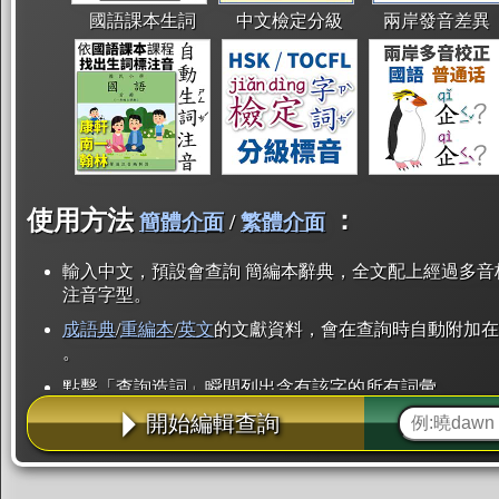
國語課本生詞
中文檢定分級
兩岸發音差異
使用方法
：
簡體介面
/
繁體介面
輸入中文，預設會查詢 簡編本辭典，全文配上經過多音
注音字型。
成語典
/
重編本
/
英文
的文獻資料，會在查詢時自動附加在
。
點擊「查詢造詞」瞬間列出含有該字的所有詞彙。
開始編輯查詢
點「部首」瞬間列出所有「同部首字」。也支援查詢「
辭典解釋的全文都經過自動斷詞，點擊便可瞬間「連續
用手動重複輸入。