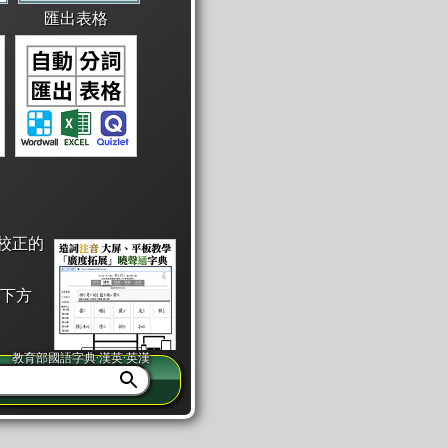
匯出表格
校正的
下方
教育部國語字典·漢英·英漢
同注音」或「同筆畫」。
查詢」此字詞的解釋，不