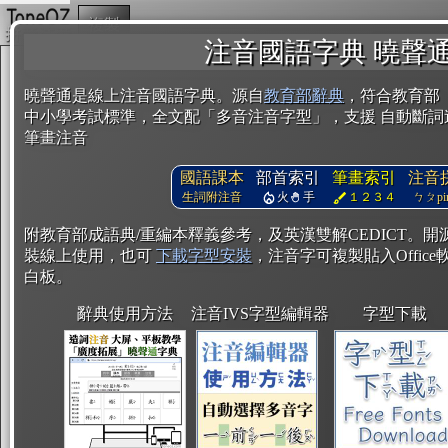
複製
注音國語字典 曉聲
曉聲通是線上注音國語字典。源自
教育部辭典
，符合教育部
中小學考試標準，全文配「多音注音字型」，支援 自動斷詞
筆畫注音
國語課本
部首索引
筆畫索引
注音
生詞附注音
火
手
１２３４
ㄅㄆpin
附教育部成語典/重編本釋義參考，及英漢雙解CEDICT。
裝線上使用，也可
下載字型安裝
，注音字可複製貼入Office軟
白板。
辭典使用方法
注音IVS字型編輯器
字型下載