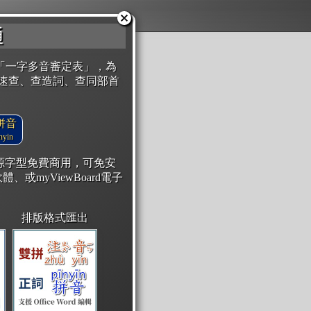
通
「一字多音審定表」，為
速查、查造詞、查同部首
拼音
yin
開源字型免費商用，可免安
體、或myViewBoard電子
排版格式匯出