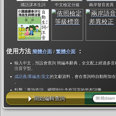
國語課本生詞
中文檢定分級
兩岸發音差異
使用方法
：
簡體介面
/
繁體介面
輸入中文，預設會查詢 簡編本辭典，全文配上經過多音
注音字型。
成語典
/
重編本
/
英文
的文獻資料，會在查詢時自動附加在
。
點擊「查詢造詞」瞬間列出含有該字的所有詞彙。
開始編輯查詢
點「部首」瞬間列出所有「同部首字」。也支援查詢「
辭典解釋的全文都經過自動斷詞，點擊便可瞬間「連續
用手動重複輸入。