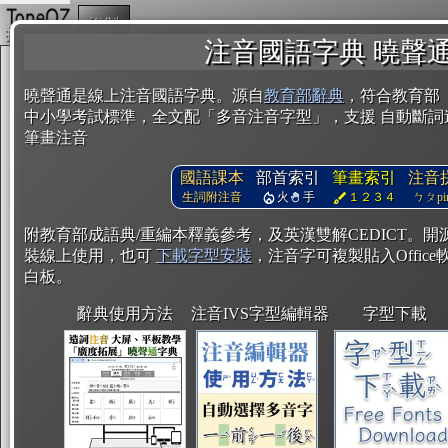
複製
注音國語字典 曉聲
曉聲通是線上注音國語字典。源自
教育部辭典
，符合教育部
中小學考試標準，全文配「多音注音字型」，支援 自動斷詞
筆畫注音
國語課本
部首索引
筆畫索引
注音
生詞附注音
火
手
１２３４
ㄅㄆpin
附教育部成語典/重編本釋義參考，及英漢雙解CEDICT。
裝線上使用，也可
下載字型安裝
，注音字可複製貼入Office軟
白板。
辭典使用方法
注音IVS字型編輯器
字型下載