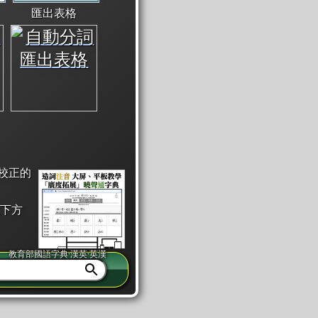
匯出表格
校正的
下方
教育部國語字典·漢英·英漢
同注音」或「同筆畫」。
查詢」此字詞的解釋，不