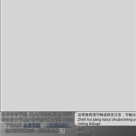
字型下載
排版格式匯出
國語課本生詞
中文檢定分級
兩岸發音差異
匯出表格
注音拼音字型, 輸入瞬間自動選多音字
這裡會將漢字轉成拼音注音，可輸出成
帶注音文字配多音字型可複製到 Office
Zhèlǐ huì jiāng hànzì zhuǎnchéng p
chéng biǎogé
● 下載免費
多音字型
●
【使用教學】
格式
● 也支援存圖輸出: 點選右上角
轉換工具