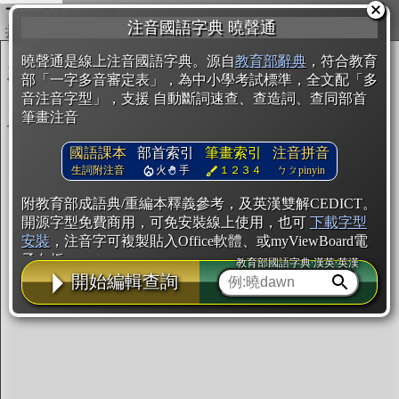
複製
注音國語字典 曉聲通
開始編輯
曉聲通是線上注音國語字典。源自
教育部辭典
，符合教育
部「一字多音審定表」，為中小學考試標準，全文配「多
音注音字型」，支援 自動斷詞速查、查造詞、查同部首
筆畫注音
國語課本
部首索引
筆畫索引
注音拼音
生詞附注音
火
手
１２３４
ㄅㄆpinyin
附教育部成語典/重編本釋義參考，及英漢雙解CEDICT。
開源字型免費商用，可免安裝線上使用，也可
下載字型
安裝
，注音字可複製貼入Office軟體、或myViewBoard電
子白板。
教育部國語字典·漢英·英漢
開始編輯查詢
辭典使用方法
注音IVS字型編輯器