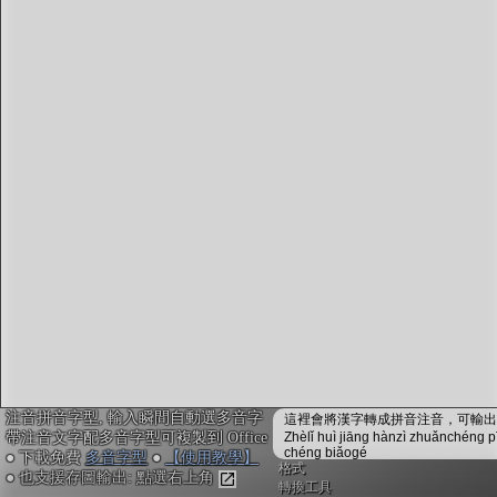
字型下載
排版格式匯出
國語課本生詞
中文檢定分級
兩岸發音差異
匯出表格
注音拼音字型, 輸入瞬間自動選多音字
這裡會將漢字轉成拼音注音，可輸出成
帶注音文字配多音字型可複製到 Office
Zhèlǐ huì jiāng hànzì zhuǎnchéng p
chéng biǎogé
● 下載免費
多音字型
●
【使用教學】
格式
● 也支援存圖輸出: 點選右上角
轉換工具