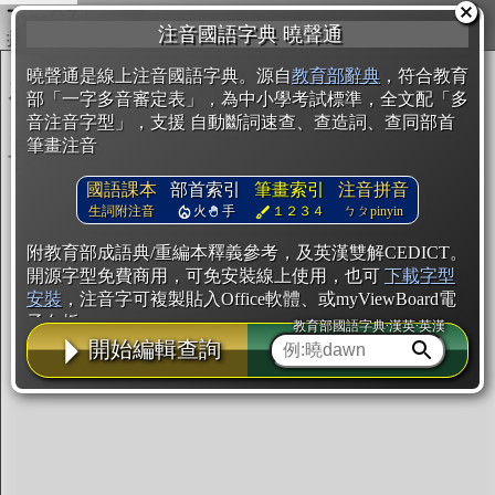
複製
注音國語字典 曉聲通
開始編輯
曉聲通是線上注音國語字典。源自
教育部辭典
，符合教育
部「一字多音審定表」，為中小學考試標準，全文配「多
音注音字型」，支援 自動斷詞速查、查造詞、查同部首
筆畫注音
國語課本
部首索引
筆畫索引
注音拼音
生詞附注音
火
手
１２３４
ㄅㄆpinyin
附教育部成語典/重編本釋義參考，及英漢雙解CEDICT。
開源字型免費商用，可免安裝線上使用，也可
下載字型
安裝
，注音字可複製貼入Office軟體、或myViewBoard電
子白板。
教育部國語字典·漢英·英漢
開始編輯查詢
辭典使用方法
注音IVS字型編輯器