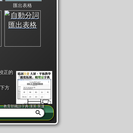
匯出表格
校正的
下方
教育部國語字典·漢英·英漢
同注音」或「同筆畫」。
查詢」此字詞的解釋，不