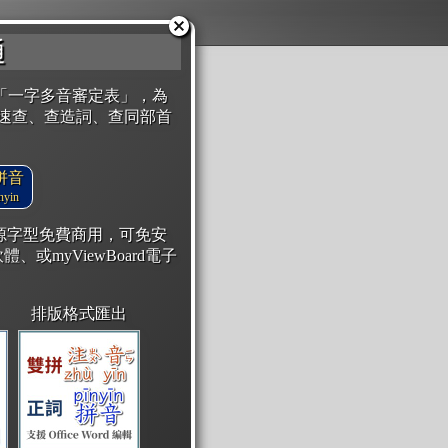
通
「一字多音審定表」，為
速查、查造詞、查同部首
拼音
yin
開源字型免費商用，可免安
體、或myViewBoard電子
排版格式匯出