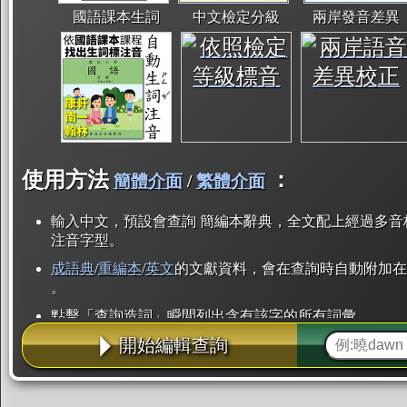
國語課本生詞
中文檢定分級
兩岸發音差異
使用方法
：
簡體介面
/
繁體介面
輸入中文，預設會查詢 簡編本辭典，全文配上經過多音
注音字型。
成語典
/
重編本
/
英文
的文獻資料，會在查詢時自動附加在
。
點擊「查詢造詞」瞬間列出含有該字的所有詞彙。
開始編輯查詢
點「部首」瞬間列出所有「同部首字」。也支援查詢「
辭典解釋的全文都經過自動斷詞，點擊便可瞬間「連續
用手動重複輸入。