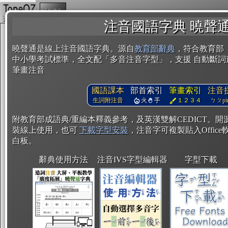
複製
注音國語字典 曉聲
曉聲通是線上注音國語字典。源自
教育部辭典
，符合教育部
中小學考試標準，全文配「多音注音字型」，支援 自動斷詞
筆畫注音
國語課本
部首索引
筆畫索引
注音
生詞附注音
火
手
１２３４
ㄅㄆpin
附教育部成語典/重編本釋義參考，及英漢雙解CEDICT。
裝線上使用，也可
下載字型安裝
，注音字可複製貼入Office軟
白板。
辭典使用方法
注音IVS字型編輯器
字型下載