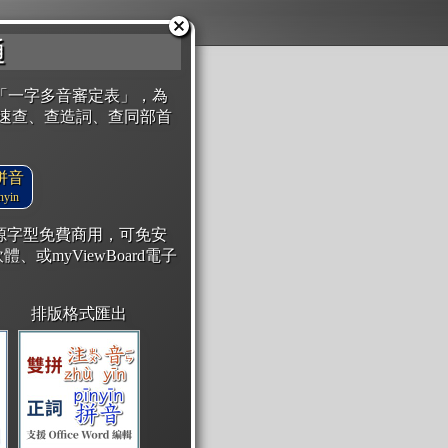
通
「一字多音審定表」，為
速查、查造詞、查同部首
拼音
yin
開源字型免費商用，可免安
體、或myViewBoard電子
排版格式匯出