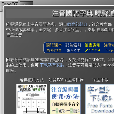
複製
注音國語字典 曉聲
曉聲通是線上注音國語字典。源自
教育部辭典
，符合教育部
中小學考試標準，全文配「多音注音字型」，支援 自動斷詞
筆畫注音
國語課本
部首索引
筆畫索引
注音
生詞附注音
火
手
１２３４
ㄅㄆpin
附教育部成語典/重編本釋義參考，及英漢雙解CEDICT。
裝線上使用，也可
下載字型安裝
，注音字可複製貼入Office軟
白板。
辭典使用方法
注音IVS字型編輯器
字型下載