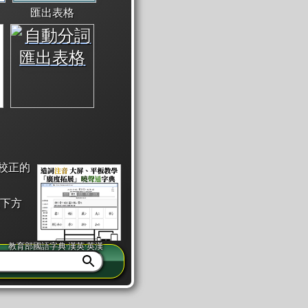
匯出表格
校正的
下方
教育部國語字典·漢英·英漢
同注音」或「同筆畫」。
查詢」此字詞的解釋，不