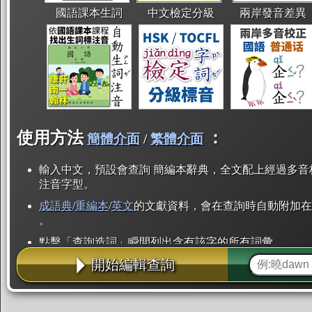
國語課本生詞
中文檢定分級
兩岸發音差異
使用方法
：
簡體介面
/
繁體介面
輸入中文，預設會查詢 簡編本辭典，全文配上經過多音
注音字型。
成語典
/
重編本
/
英文
的文獻資料，會在查詢時自動附加在
。
點擊「查詢造詞」瞬間列出含有該字的所有詞彙。
開始編輯查詢
點「部首」瞬間列出所有「同部首字」。也支援查詢「
辭典解釋的全文都經過自動斷詞，點擊便可瞬間「連續
用手動重複輸入。