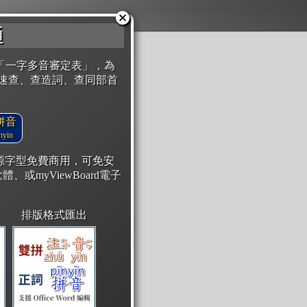
通
「一字多音審定表」，為
速查、查造詞、查同部首
拼音
yin
開源字型免費商用，可免安
體、或myViewBoard電子
排版格式匯出