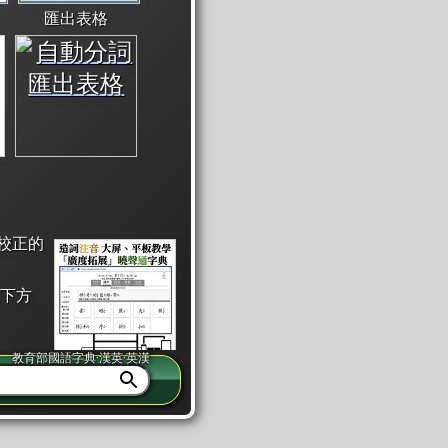
匯出表格
校正的
下方
教育部國語字典·漢英·英漢
同注音」或「同筆畫」。
查詢」此字詞的解釋，不