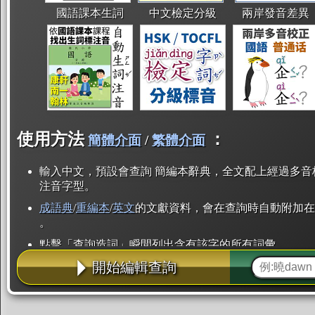
國語課本生詞
中文檢定分級
兩岸發音差異
使用方法
：
簡體介面
/
繁體介面
輸入中文，預設會查詢 簡編本辭典，全文配上經過多音
注音字型。
成語典
/
重編本
/
英文
的文獻資料，會在查詢時自動附加在
。
點擊「查詢造詞」瞬間列出含有該字的所有詞彙。
開始編輯查詢
點「部首」瞬間列出所有「同部首字」。也支援查詢「
辭典解釋的全文都經過自動斷詞，點擊便可瞬間「連續
用手動重複輸入。