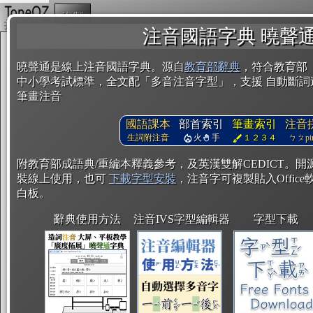
複製
注音國語字典 曉聲
曉聲通是線上注音國語字典。源自
教育部辭典
，符合教育部
中小學考試標準，全文配「多音注音字型」，支援 自動斷詞
筆畫注音
國語課本
部首索引
筆畫索引
注音
生詞附注音
火
手
１２３４
ㄅㄆpin
附教育部成語典/重編本釋義參考，及英漢雙解CEDICT。
裝線上使用，也可
下載字型安裝
，注音字可複製貼入Office軟
白板。
辭典使用方法
注音IVS字型編輯器
字型下載