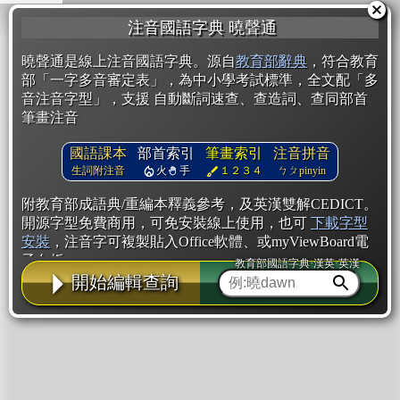
注音國語字典 曉聲通
曉聲通是線上注音國語字典。源自
教育部辭典
，符合教育
部「一字多音審定表」，為中小學考試標準，全文配「多
音注音字型」，支援 自動斷詞速查、查造詞、查同部首
筆畫注音
國語課本
部首索引
筆畫索引
注音拼音
生詞附注音
火
手
１２３４
ㄅㄆpinyin
附教育部成語典/重編本釋義參考，及英漢雙解CEDICT。
開源字型免費商用，可免安裝線上使用，也可
下載字型
安裝
，注音字可複製貼入Office軟體、或myViewBoard電
子白板。
教育部國語字典·漢英·英漢
開始編輯查詢
辭典使用方法
注音IVS字型編輯器