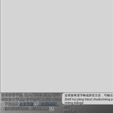
字型下載
排版格式匯出
國語課本生詞
中文檢定分級
兩岸發音差異
匯出表格
注音拼音字型, 輸入瞬間自動選多音字
這裡會將漢字轉成拼音注音，可輸出成
帶注音文字配多音字型可複製到 Office
Zhèlǐ huì jiāng hànzì zhuǎnchéng p
chéng biǎogé
● 下載免費
多音字型
●
【使用教學】
格式
● 也支援存圖輸出: 點選右上角
轉換工具