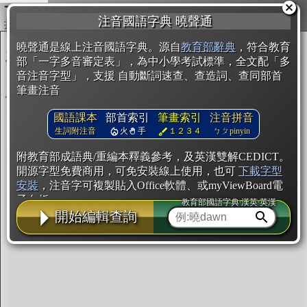
複製
注音國語字典 曉聲通
開始編輯
曉聲通是線上注音國語字典。源自
教育部辭典
，符合教育
部「一字多音審定表」，為中小學考試標準，全文配「多
音注音字型」，支援 自動斷詞速查、查造詞、查同部首
筆畫注音
國語課本
部首索引
筆畫索引
注音拼音
生詞附注音
火
手
１２３４
ㄅㄆpinyin
附教育部成語典/重編本釋義參考，及英漢雙解CEDICT。
開源字型免費商用，可免安裝線上使用，也可
下載字型
安裝
，注音字可複製貼入Office軟體、或myViewBoard電
子白板。
教育部國語字典·漢英·英漢
開始編輯查詢
辭典使用方法
注音IVS字型編輯器