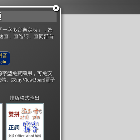
通
「一字多音審定表」，為
速查、查造詞、查同部首
拼音
yin
開源字型免費商用，可免安
體、或myViewBoard電子
排版格式匯出