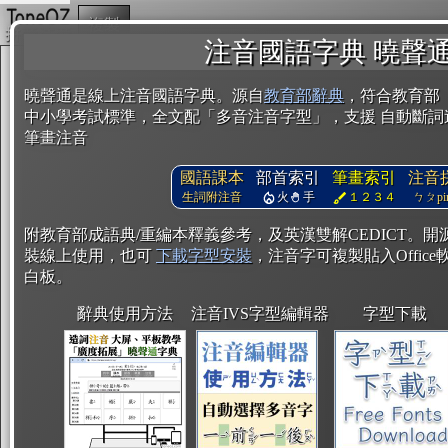
複製
注音國語字典 曉聲
曉聲通是線上注音國語字典。源自
教育部辭典
，符合教育部
中小學考試標準，全文配「多音注音字型」，支援 自動斷詞
筆畫注音
國語課本
部首索引
筆畫索引
注音
生詞附注音
火
手
１２３４
ㄅㄆpin
附教育部成語典/重編本釋義參考，及英漢雙解CEDICT。
裝線上使用，也可
下載字型安裝
，注音字可複製貼入Office軟
白板。
辭典使用方法
注音IVS字型編輯器
字型下載