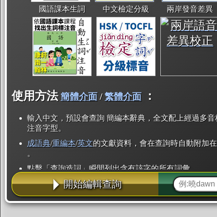
國語課本生詞
中文檢定分級
兩岸發音差異
使用方法
：
簡體介面
/
繁體介面
輸入中文，預設會查詢 簡編本辭典，全文配上經過多音
注音字型。
成語典
/
重編本
/
英文
的文獻資料，會在查詢時自動附加在
。
點擊「查詢造詞」瞬間列出含有該字的所有詞彙。
開始編輯查詢
點「部首」瞬間列出所有「同部首字」。也支援查詢「
辭典解釋的全文都經過自動斷詞，點擊便可瞬間「連續
用手動重複輸入。