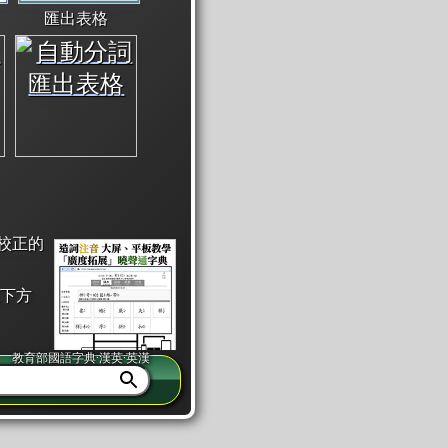
匯出表格
校正的
下方
教育部國語字典·漢英·英漢
同注音」或「同筆畫」。
查詢」此字詞的解釋，不