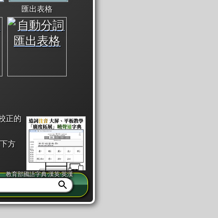
匯出表格
校正的
下方
教育部國語字典·漢英·英漢
同注音」或「同筆畫」。
查詢」此字詞的解釋，不