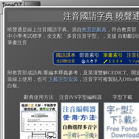
複製
注音國語字典 曉聲
曉聲通是線上注音國語字典。源自
教育部辭典
，符合教育部
中小學考試標準，全文配「多音注音字型」，支援 自動斷詞
筆畫注音
國語課本
部首索引
筆畫索引
注音
生詞附注音
火
手
１２３４
ㄅㄆpin
附教育部成語典/重編本釋義參考，及英漢雙解CEDICT。
裝線上使用，也可
下載字型安裝
，注音字可複製貼入Office軟
白板。
辭典使用方法
注音IVS字型編輯器
字型下載