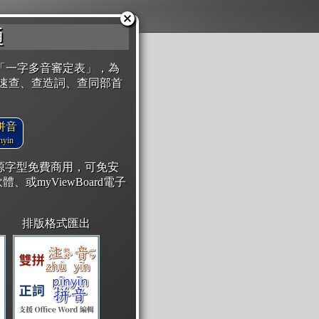
通
「一字多音審定表」，為
速查、查造詞、查同部首
拼音
yin
開源字型免費商用，可免安
體、或myViewBoard電子
排版格式匯出