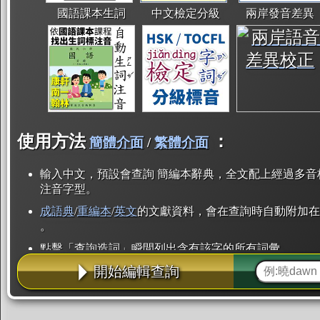
國語課本生詞
中文檢定分級
兩岸發音差異
使用方法
：
簡體介面
/
繁體介面
輸入中文，預設會查詢 簡編本辭典，全文配上經過多音
注音字型。
成語典
/
重編本
/
英文
的文獻資料，會在查詢時自動附加在
。
點擊「查詢造詞」瞬間列出含有該字的所有詞彙。
開始編輯查詢
點「部首」瞬間列出所有「同部首字」。也支援查詢「
辭典解釋的全文都經過自動斷詞，點擊便可瞬間「連續
用手動重複輸入。