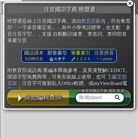
複製
注音國語字典 曉聲通
開始編輯
曉聲通是線上注音國語字典。源自
教育部辭典
，符合教育
部「一字多音審定表」，為中小學考試標準，全文配「多
音注音字型」，支援 自動斷詞速查、查造詞、查同部首
筆畫注音
國語課本
部首索引
筆畫索引
注音拼音
生詞附注音
火
手
１２３４
ㄅㄆpinyin
附教育部成語典/重編本釋義參考，及英漢雙解CEDICT。
開源字型免費商用，可免安裝線上使用，也可
下載字型
安裝
，注音字可複製貼入Office軟體、或myViewBoard電
子白板。
教育部國語字典·漢英·英漢
開始編輯查詢
辭典使用方法
注音IVS字型編輯器