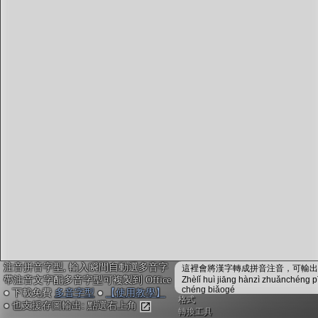
字型下載
排版格式匯出
國語課本生詞
中文檢定分級
兩岸發音差異
匯出表格
注音拼音字型, 輸入瞬間自動選多音字
這裡會將漢字轉成拼音注音，可輸出成
帶注音文字配多音字型可複製到 Office
Zhèlǐ huì jiāng hànzì zhuǎnchéng p
chéng biǎogé
● 下載免費
多音字型
●
【使用教學】
格式
● 也支援存圖輸出: 點選右上角
轉換工具